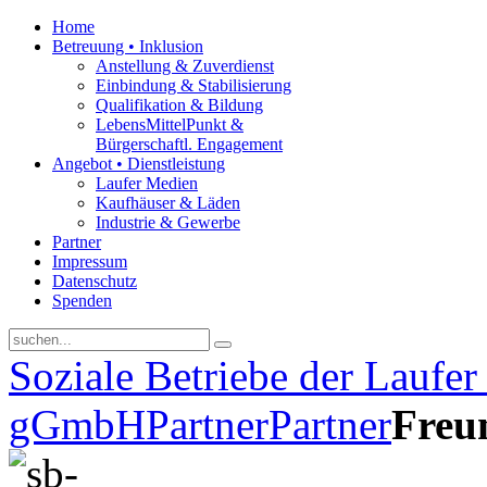
Home
Betreuung • Inklusion
Anstellung & Zuverdienst
Einbindung & Stabilisierung
Qualifikation & Bildung
LebensMittelPunkt &
Bürgerschaftl. Engagement
Angebot • Dienstleistung
Laufer Medien
Kaufhäuser & Läden
Industrie & Gewerbe
Partner
Impressum
Datenschutz
Spenden
Soziale Betriebe der Laufe
gGmbH
Partner
Partner
Freun